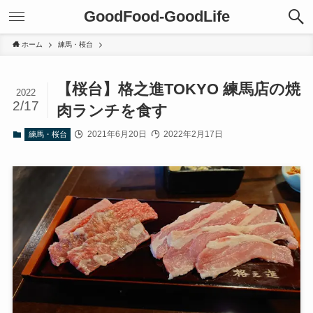
GoodFood-GoodLife
ホーム
練馬・桜台
【桜台】格之進TOKYO 練馬店の焼
2022
2/17
肉ランチを食す
2021年6月20日
2022年2月17日
練馬・桜台