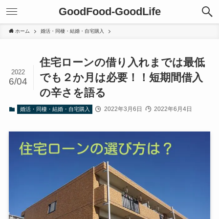
GoodFood-GoodLife
ホーム
婚活・同棲・結婚・自宅購入
住宅ローンの借り入れまでは最低
2022
でも２か月は必要！！短期間借入
6/04
の辛さを語る
2022年3月6日
2022年6月4日
婚活・同棲・結婚・自宅購入