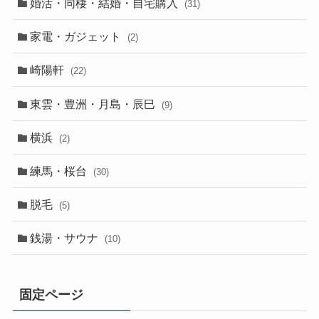
婚活・同棲・結婚・自宅購入
(31)
家電・ガジェット
(2)
崎陽軒
(22)
東雲・豊洲・月島・辰巳
(9)
横浜
(2)
練馬・桜台
(30)
脱毛
(5)
銭湯・サウナ
(10)
固定ページ