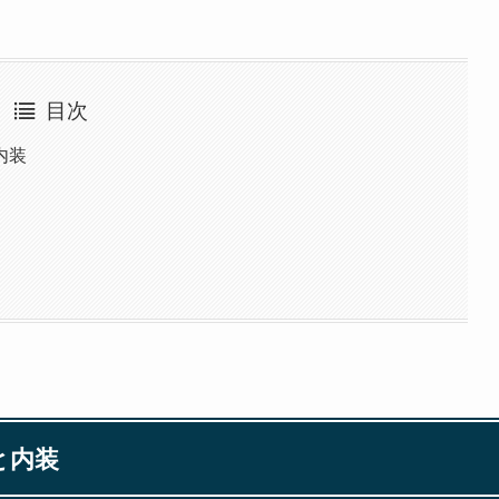
目次
内装
と内装