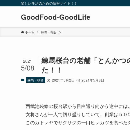
楽しい生活のための情報サイト！！
GoodFood-GoodLife
ホーム
練馬・桜台
練馬桜台の老舗「とんかつ
2021
5/08
た！！
練馬・桜台
2021年5月2日
2021年5月8日
西武池袋線の桜台駅から目白通り向かう途中には
女将さんが一人で切り盛りしていて、創業は５０
このカトレヤでサクサクの一口ヒレカツを食べた