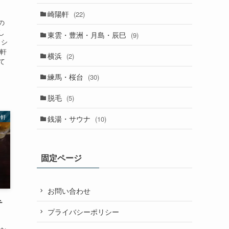
崎陽軒
(22)
の
し
東雲・豊洲・月島・辰巳
(9)
こシ
陽軒
横浜
(2)
て
練馬・桜台
(30)
脱毛
(5)
陽軒
銭湯・サウナ
(10)
固定ページ
お問い合わせ
テ
プライバシーポリシー