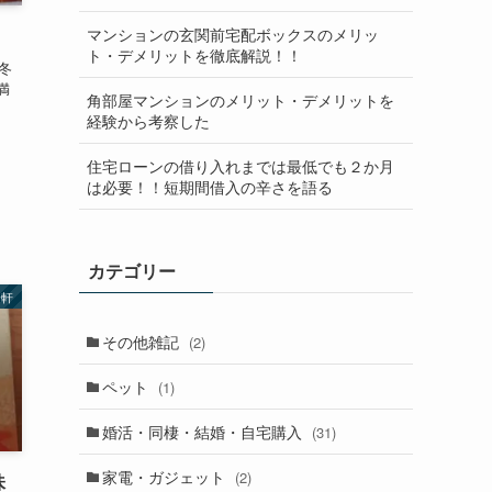
マンションの玄関前宅配ボックスのメリッ
ト・デメリットを徹底解説！！
冬
満
角部屋マンションのメリット・デメリットを
経験から考察した
住宅ローンの借り入れまでは最低でも２か月
は必要！！短期間借入の辛さを語る
カテゴリー
陽軒
その他雑記
(2)
ペット
(1)
婚活・同棲・結婚・自宅購入
(31)
家電・ガジェット
(2)
味