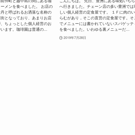
門前仲町と越中島の間にある珈
こんにちは。 先日、豊洲にある味処いち
ーメンを食べました。 お店の
へ行きました。チェーン店の多い豊洲では
牡丹と呼ばれるお洒落な名称の
しい個人経営の定食屋です。 １Ｆに肉の
宅街となっており、あまりお店
らむがあり，そこの直営の定食屋です。そ
が、ちょっとした個人経営のお
でメニューには書かれていないスパゲッテ
います。珈琲園は普通の...
を食べました。いわゆる裏メニューだ...
2019年7月28日