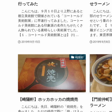
行ってみた
せラーメン
こんにちは。９月１０日より上野にあると
こんにちは。
都立美術館で開催されている「コートールド
部のせラーメ
美術館展」に早速行ってみました。コートー
せという量の
ルド美術館にある印象派の名作たちがたくさ
たです。 【 
ん飾られている素晴らしい美術展でした。
麺ダイニング志
【１．コートールド美術館展とは】 (1) ...
ます。東雲界隈
2019年9月15日
2019年9月8日
崎陽軒
【崎陽軒】ホッカホッカの焼焼売
【門前仲町
ラーメン
こんにちは。先日、崎陽軒の「焼焼売」を
食べました。ただの焼売で既に「焼」は入っ