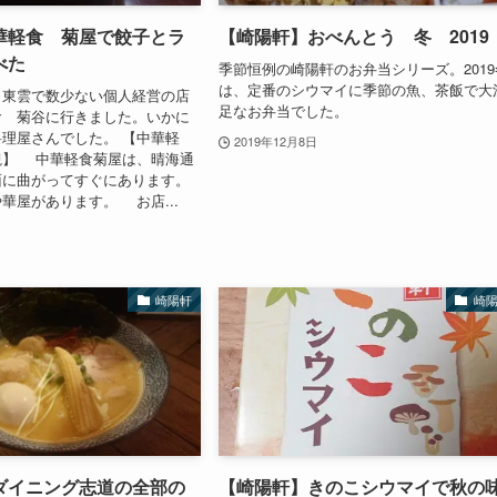
華軽食 菊屋で餃子とラ
【崎陽軒】おべんとう 冬 2019
べた
季節恒例の崎陽軒のお弁当シリーズ。2019
は、定番のシウマイに季節の魚、茶飯で大
東雲で数少ない個人経営の店
足なお弁当でした。
食 菊谷に行きました。いかに
理屋さんでした。 【中華軽
2019年12月8日
観】 中華軽食菊屋は、晴海通
面に曲がってすぐにあります。
華屋があります。 お店...
崎陽軒
崎
ダイニング志道の全部の
【崎陽軒】きのこシウマイで秋の