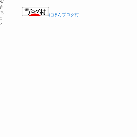
らむ
珍
いち
にほんブログ村
こ
ィ