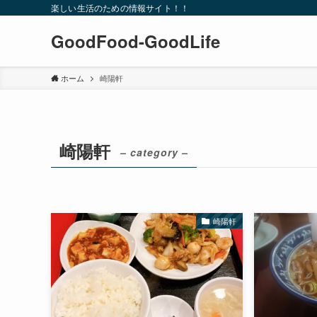
楽しい生活のための情報サイト！！
GoodFood-GoodLife
ホーム
崎陽軒
崎陽軒
– category –
崎陽軒