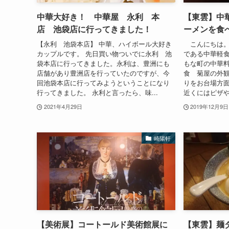
中華大好き！ 中華屋 永利 本
【東雲】中
店 池袋店に行ってきました！
ーメンを食
【永利 池袋本店】 中華、ハイボール大好き
こんにちは。
カップルです。 先日買い物ついでに永利 池
である中華軽
袋本店に行ってきました。永利は、豊洲にも
もな町の中華料
店舗があり豊洲店を行っていたのですが、今
食 菊屋の外
回池袋本店に行ってみようということになり
りをお台場方
行ってきました。 永利と言ったら、味...
近くにはピザや
2021年4月29日
2019年12月9日
崎陽軒
【美術展】コートールド美術館展に
【東雲】麺