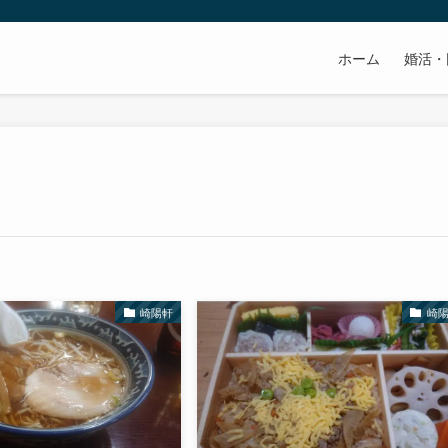
ホーム
婚活・
崎陽軒
崎