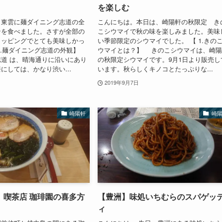
を楽しむ
東雲に麺ダイニング志道の全
こんにちは。本日は、崎陽軒の秋限定 き
ンを食べました。さすが全部の
こシウマイで秋の味を楽しみました。美味
トッピングでとても美味しかっ
い季節限定のシウマイでした。 【 1.きの
1.麺ダイニング志道の外観】
ウマイとは？】 きのこシウマイは、崎
道 は、晴海通りに沿いにあり
の秋限定シウマイです。9月1日より販売し
にしては、かなり渋い...
います。秋らしくキノコとたっぷりな...
2019年9月7日
崎陽軒
崎
】喫茶店 珈琲園の喜多方
【豊洲】味処いちむらのスパゲッ
ィ