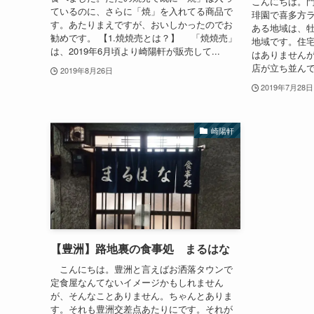
こんにちは。
ているのに、さらに「焼」を入れてる商品で
琲園で喜多方ラ
す。あたりまえですが、おいしかったのでお
ある地域は、
勧めです。 【1.焼焼売とは？】 「焼焼売」
地域です。住
は、2019年6月頃より崎陽軒が販売して...
はありません
店が立ち並んで
2019年8月26日
2019年7月28日
崎陽軒
【豊洲】路地裏の食事処 まるはな
こんにちは。豊洲と言えばお洒落タウンで
定食屋なんてないイメージかもしれません
が、そんなことありません。ちゃんとありま
す。それも豊洲交差点あたりにです。それが