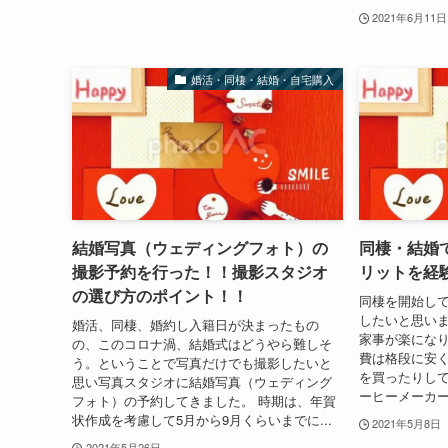
2021年6月11日
婚活・同棲・結婚・自宅購入
結婚写真（ウェディングフォト）の
同棲・結婚
撮影予約を行った！！撮影スタジオ
リットを経
の選び方のポイント！！
同棲を開始し
したいと思い
婚活、同棲、婚約し入籍日が決まったもの
家事が楽になり
の、このコロナ渦、結婚式はどうやら難しそ
費は格段に安く
う。ということで写真だけでも撮影したいと
を買ったりし
思い写真スタジオに結婚写真（ウェディング
ーヒーメーカー
フォト）の予約してきました。 時期は、年賀
状作成を考慮して5月から9月くらいまでに...
2021年5月8日
2021年5月26日