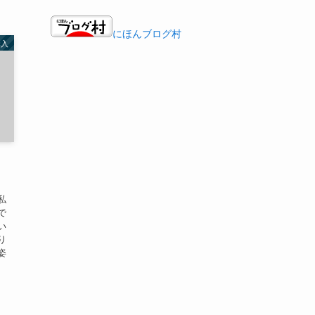
にほんブログ村
購入
私
で
い
り
姿