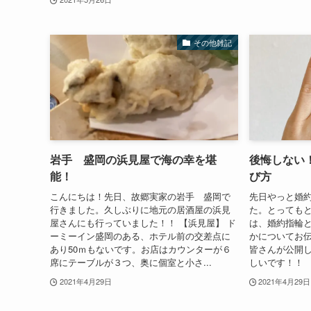
その他雑記
岩手 盛岡の浜見屋で海の幸を堪
後悔しない
能！
び方
こんにちは！先日、故郷実家の岩手 盛岡で
先日やっと婚
行きました。久しぶりに地元の居酒屋の浜見
た。とっても
屋さんにも行っていました！！ 【浜見屋】 ド
は、婚約指輪
ーミーイン盛岡のある、ホテル前の交差点に
かについてお
あり50ｍもないです。お店はカウンターが６
皆さんが公開
席にテーブルが３つ、奥に個室と小さ...
しいです！！ 【
2021年4月29日
2021年4月29日