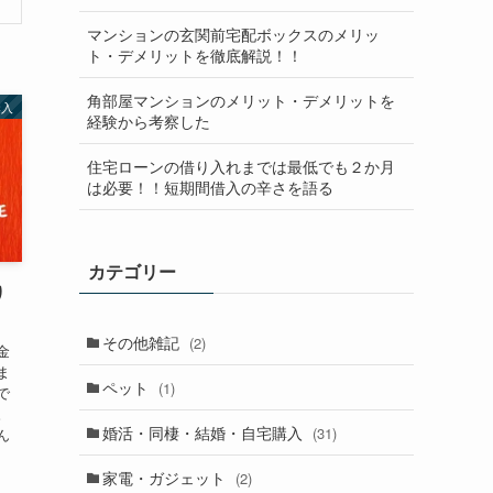
マンションの玄関前宅配ボックスのメリッ
ト・デメリットを徹底解説！！
角部屋マンションのメリット・デメリットを
購入
経験から考察した
住宅ローンの借り入れまでは最低でも２か月
は必要！！短期間借入の辛さを語る
カテゴリー
り
その他雑記
(2)
金
ま
ペット
(1)
で
。
婚活・同棲・結婚・自宅購入
(31)
ん
家電・ガジェット
(2)