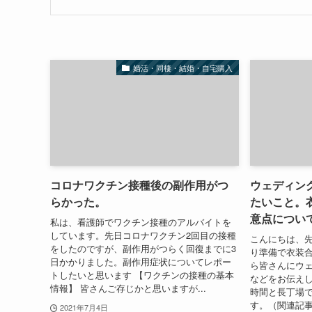
婚活・同棲・結婚・自宅購入
コロナワクチン接種後の副作用がつ
ウェディン
らかった。
たいこと。
意点につい
私は、看護師でワクチン接種のアルバイトを
しています。先日コロナワクチン2回目の接種
こんにちは、
をしたのですが、副作用がつらく回復までに3
り準備で衣装
日かかりました。副作用症状についてレポー
ら皆さんにウ
トしたいと思います 【ワクチンの接種の基本
などをお伝え
情報】 皆さんご存じかと思いますが...
時間と長丁場
す。（関連記事
2021年7月4日