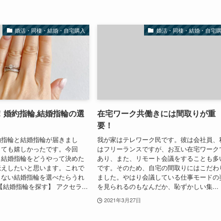
婚活・同棲・結婚・自宅購入
婚活・同棲・結婚・自宅
！婚約指輪,結婚指輪の選
在宅ワーク共働きには間取りが重
要！
約指輪と結婚指輪が届きまし
我が家はテレワーク民です。彼は会社員、
とても嬉しかったです。今回
はフリーランスですが、お互い在宅ワーク
と結婚指輪をどうやって決めた
あり、また、リモート会議をすることも多
伝えしたいと思います。これで
です。そのため、自宅の間取りにはこだわ
しない結婚指輪を選べたらうれ
ました。やはり会議している仕事モードの
結婚指輪を探す】 アクセラ...
を見られるのもなんだか、恥ずかしい集...
2021年3月27日