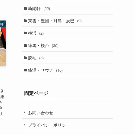
崎陽軒
(22)
東雲・豊洲・月島・辰巳
(9)
陽軒
横浜
(2)
練馬・桜台
(30)
脱毛
(5)
銭湯・サウナ
(10)
好き
固定ページ
 池
も
今
お問い合わせ
り
プライバシーポリシー