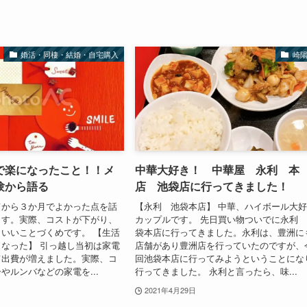
婚活・同棲・結婚・自宅購入
崎
で楽になったこと！！メ
中華大好き！ 中華屋 永利 本
験から語る
店 池袋店に行ってきました！
てから３か月でよかった点を話
【永利 池袋本店】 中華、ハイボール大
ます。実際、コストが下がり、
カップルです。 先日買い物ついでに永利
いいことづくめです。 【生活
袋本店に行ってきました。永利は、豊洲に
なった】 引っ越し当初は家電
店舗があり豊洲店を行っていたのですが、
て出費が増えました。実際、コ
回池袋本店に行ってみようということにな
やルンバなどの家電を...
行ってきました。 永利と言ったら、味...
2021年4月29日