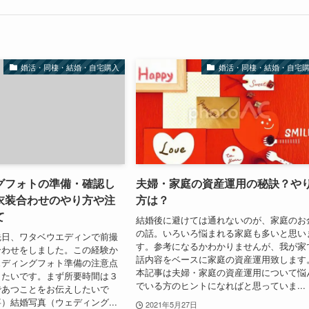
婚活・同棲・結婚・自宅購入
婚活・同棲・結婚・自宅
グフォトの準備・確認し
夫婦・家庭の資産運用の秘訣？や
衣装合わせのやり方や注
方は？
て
結婚後に避けては通れないのが、家庭のお
の話。いろいろ悩まれる家庭も多いと思い
先日、ワタベウエディンで前撮
す。参考になるかわかりませんが、我が家
合わせをしました。この経験か
話内容をベースに家庭の資産運用致します
ェディングフォト準備の注意点
本記事は夫婦・家庭の資産運用について悩
したいです。まず所要時間は３
でいる方のヒントになればと思っていま...
であつことをお伝えしたいで
）結婚写真（ウェディング...
2021年5月27日