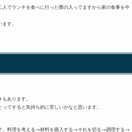
二人でランチを食べに行った際の入ってますから家の食事を中
います。
きもあります。
とってすると気持ち的に苦しいかなと思います。
。
す。料理を考える→材料を購入する→それを切る→調理する→