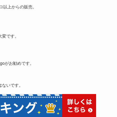
キロ以上からの販売。
大変です。
goがお勧めです。
はないです。