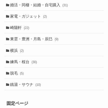
婚活・同棲・結婚・自宅購入
(31)
家電・ガジェット
(2)
崎陽軒
(22)
東雲・豊洲・月島・辰巳
(9)
横浜
(2)
練馬・桜台
(30)
脱毛
(5)
銭湯・サウナ
(10)
固定ページ